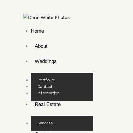
Home
About
Weddings
Portfolio
Contact
Information
Real Estate
Services