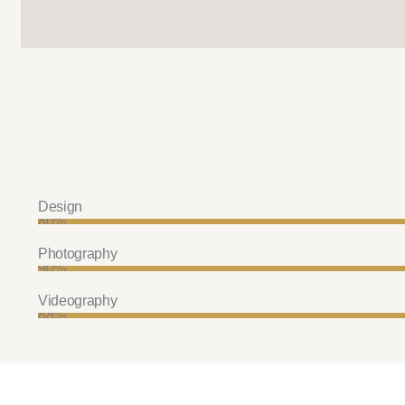
Design
80%
Photography
90%
Videography
88%